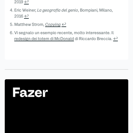
2019
↩︎
Eric Weiner,
La geografia del genio
, Bompiani, Milano,
2016
↩︎
Matthew Strom,
Copying
↩︎
Vi segnalo un esempio recente, molto interessante. Il
redesign dei totem di McDonald
di Riccardo Breccia.
↩︎