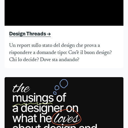
Design Threads →
Un report sullo stato del design che prova a
rispondere a domande tipo: Cos’è il buon design?
Chi lo decide? Dove sta andando?
Lessons.Design