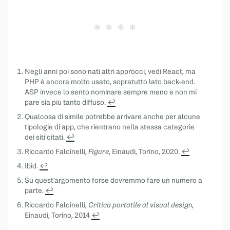
Negli anni poi sono nati altri approcci, vedi React, ma
PHP è ancora molto usato, sopratutto lato back-end.
ASP invece lo sento nominare sempre meno e non mi
pare sia più tanto diffuso.
↩︎
Qualcosa di simile potrebbe arrivare anche per alcune
tipologie di app, che rientrano nella stessa categorie
dei siti citati.
↩︎
Riccardo Falcinelli,
Figure
, Einaudi, Torino, 2020.
↩︎
Ibid.
↩︎
Su quest’argomento forse dovremmo fare un numero a
parte.
↩︎
Riccardo Falcinelli,
Critica portatile al visual design
,
Einaudi, Torino, 2014
↩︎